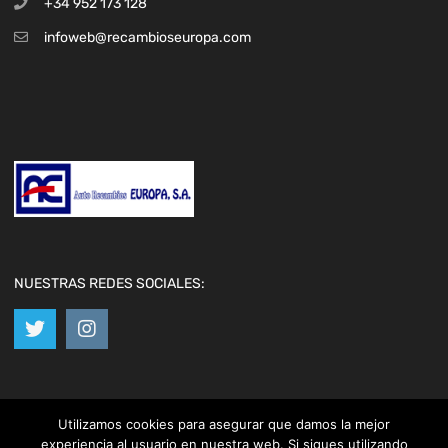
+34 952 173 128
infoweb@recambioseuropa.com
NUESTRAS REDES SOCIALES:
Utilizamos cookies para asegurar que damos la mejor
Copyright ©
2026
Chromium Auto Parts by
Themes Zone
Car Logos by
FreePik
| Icons made by
Freepik
from
www.flaticon.com
experiencia al usuario en nuestra web. Si sigues utilizando