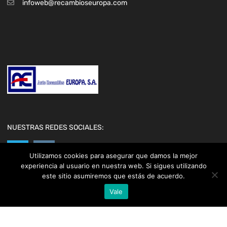
infoweb@recambioseuropa.com
NUESTRAS REDES SOCIALES:
Utilizamos cookies para asegurar que damos la mejor
experiencia al usuario en nuestra web. Si sigues utilizando
este sitio asumiremos que estás de acuerdo.
Vale
Copyright ©
2026
Chromium Auto Parts by
Themes Zone
Car Logos by
FreePik
| Icons made by
Freepik
from
www.flaticon.com
This is a demo store for testing purposes — no orders shall be fulfilled.