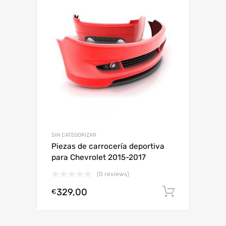
SIN CATEGORIZAR
Piezas de carrocería deportiva
para Chevrolet 2015-2017
(0 reviews)
329,00
Añadir al
€