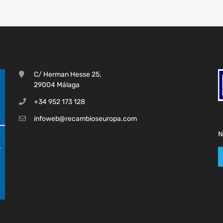
C/ Herman Hesse 25,
29004 Málaga
+34 952 173 128
infoweb@recambioseuropa.com
N